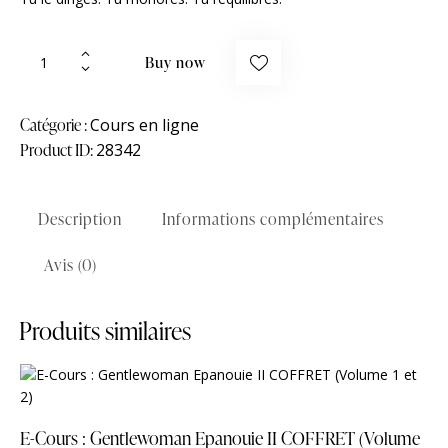
quantité
Buy now
de
E-
Learning
Catégorie :
Cours en ligne
I
Product ID:
28342
Femme
d’affaires
ou
Description
Informations complémentaires
d’enfer
Avis (0)
Produits similaires
E-Cours : Gentlewoman Epanouie II COFFRET (Volume