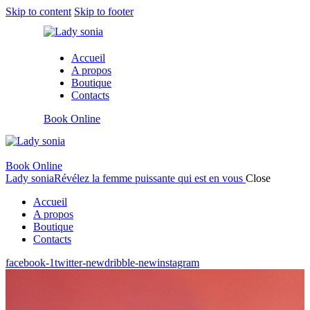
Skip to content
Skip to footer
Accueil
A propos
Boutique
Contacts
Book Online
Book Online
Lady sonia
Révélez la femme puissante qui est en vous
Close
Accueil
A propos
Boutique
Contacts
facebook-1
twitter-new
dribble-new
instagram