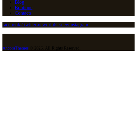
Blog
Boutique
Contacts
facebook-1
twitter-new
dribble-new
instagram
AncoraThemes
© 2026. All Rights Reserved.