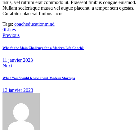
risus, vel rutrum erat commodo ut. Praesent finibus congue euismod.
Nullam scelerisque massa vel augue placerat, a tempor sem egestas.
Curabitur placerat finibus lacus.
Tags:
coach
education
mind
Twitter-
Facebook
Share-
Copy
0
Likes
Navigation
new
email
URL
Previous
to
de
clipboard
What’s the Main Challenge for a Modern Life Coach?
l’article
11 janvier 2023
Next
What You Should Know about Modern Startups
13 janvier 2023