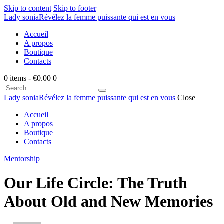
Skip to content
Skip to footer
Lady sonia
Révélez la femme puissante qui est en vous
Accueil
A propos
Boutique
Contacts
0 items
-
€0.00
0
Search
Lady sonia
Révélez la femme puissante qui est en vous
Close
Accueil
A propos
Boutique
Contacts
facebook-
twitter-
dribble-
instagram
Mentorship
1
new
new
Our Life Circle: The Truth
About Old and New Memories