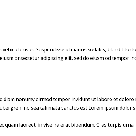
vehicula risus. Suspendisse id mauris sodales, blandit tortor
eiusm onsectetur adipiscing elit, sed do eiusm od tempor incid
sed diam nonumy eirmod tempor invidunt ut labore et dolore 
 gubergren, no sea takimata sanctus est Lorem ipsum dolor si
 quam laoreet, in viverra erat bibendum. Cras turpis urna, v